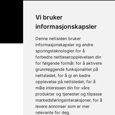
Vi bruker
informasjonskapsler
Denne nettsiden bruker
informasjonskapsler og andre
sporingsteknologier for å
Elden 2026
forbedre nettleseropplevelsen din
for følgende formål:
for å aktivere
22. juli – 1. august
grunnleggende funksjonalitet på
nettstedet
,
for å gi en bedre
Billettsalget er i gang.
opplevelse på nettstedet
,
for å
måle interessen din for våre
produkter og tjenester og tilpasse
KJØP BILLETTER
markedsføringsinteraksjoner
,
for å
levere annonser som er mer
relevante for deg
.