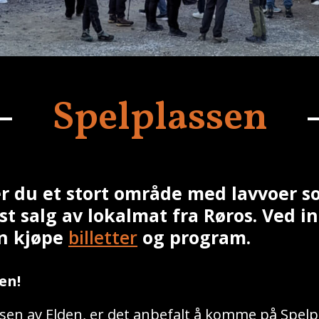
Spelplassen
er du et stort område med lavvoer s
st salg av lokalmat fra Røros. Ved 
an kjøpe
billetter
og program.
en!
sen av Elden, er det anbefalt å komme på Spelpl