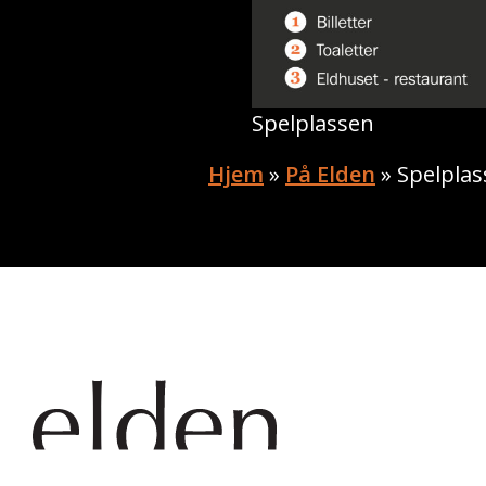
Spelplassen
Hjem
»
På Elden
»
Spelpla