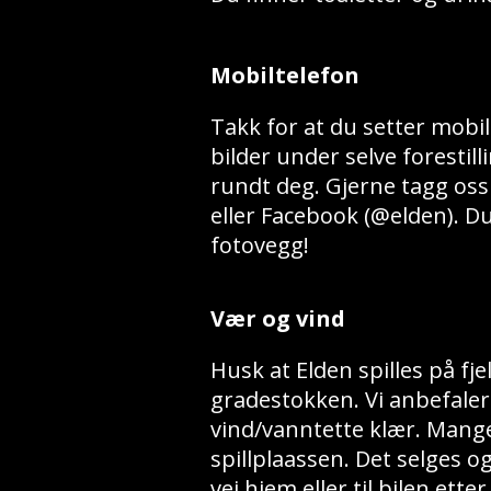
Mobiltelefon
Takk for at du setter mobil
bilder under selve foresti
rundt deg. Gjerne tagg oss
eller Facebook (@elden). Du
fotovegg!
Vær og vind
Husk at Elden spilles på f
gradestokken. Vi anbefaler 
vind/vanntette klær. Mange 
spillplaassen. Det selges og
vei hjem eller til bilen etter