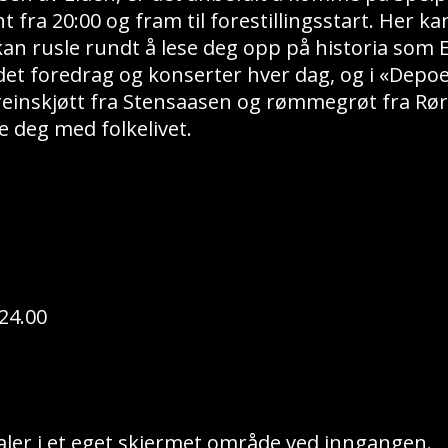
nt fra 20:00 og fram til forestillingsstart. Her k
an rusle rundt å lese deg opp på historia som 
 det foredrag og konserter hver dag, og i «Depoe
 reinskjøtt fra Stensaasen og rømmegrøt fra Røro
 deg med folkelivet.
 24.00
naler i et eget skjermet område ved inngangen.