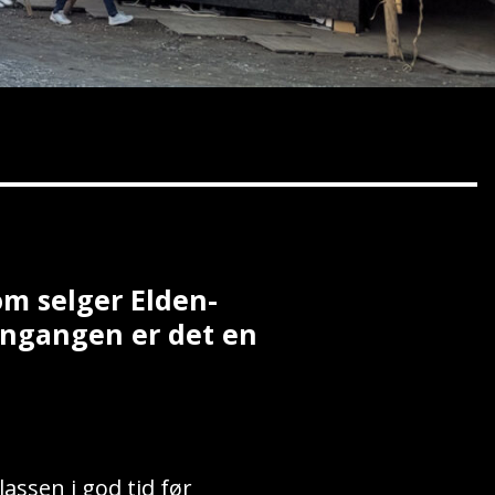
om selger Elden-
inngangen er det en
assen i god tid før