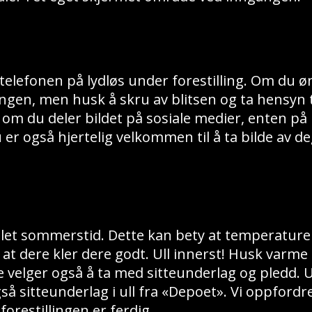
telefonen på lydløs under forestilling. Om du ø
llingen, men husk å skru av blitsen og ta hensy
 om du deler bildet på sosiale medier, enten p
 er også hjertelig velkommen til å ta bilde av de
jellet sommerstid. Dette kan bety at temperatur
at dere kler dere godt. Ull innerst! Husk varme 
velger også å ta med sitteunderlag og pledd. Ut
så sitteunderlag i ull fra «Depoet». Vi oppfordre
 forestillingen er ferdig.