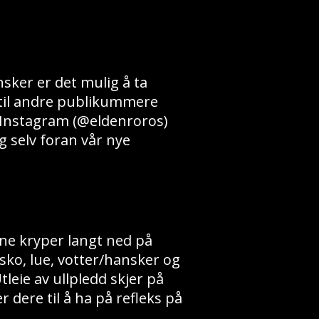
nsker er det mulig å ta
n til andre publikummere
å Instagram (@eldenroros)
g selv foran vår nye
ene kryper langt ned på
sko, lue, votter/hansker og
leie av ullpledd skjer på
r dere til å ha på refleks på