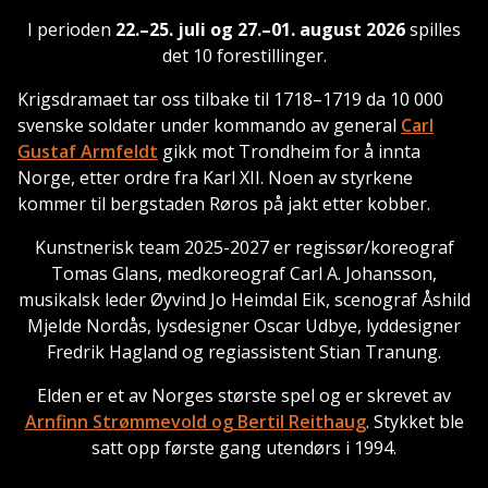
I perioden
22.–25. juli og 27.–01. august 2026
spilles
det 10 forestillinger.
Krigsdramaet tar oss tilbake til 1718–1719 da 10 000
svenske soldater under kommando av general
Carl
Gustaf Armfeldt
gikk mot Trondheim for å innta
Norge, etter ordre fra Karl XII. Noen av styrkene
kommer til bergstaden Røros på jakt etter kobber.
Kunstnerisk team 2025-2027 er regissør/koreograf
Tomas Glans, medkoreograf Carl A. Johansson,
musikalsk leder Øyvind Jo Heimdal Eik, scenograf Åshild
Mjelde Nordås, lysdesigner Oscar Udbye, lyddesigner
Fredrik Hagland og regiassistent Stian Tranung.
Elden er et av Norges største spel og er skrevet av
Arnfinn Strømmevold og Bertil Reithaug
. Stykket ble
satt opp første gang utendørs i 1994.