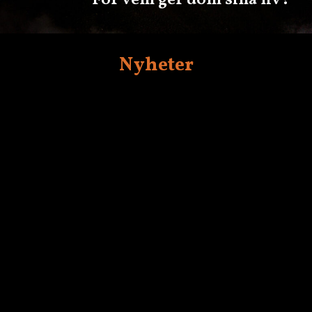
För vem ger dom sina liv?
Nyheter