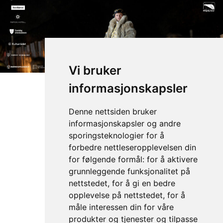
Vi bruker
informasjonskapsler
Elden 2026
Denne nettsiden bruker
22. juli – 1. august
informasjonskapsler og andre
sporingsteknologier for å
Billettsalget er i gang.
forbedre nettleseropplevelsen din
for følgende formål:
for å aktivere
grunnleggende funksjonalitet på
KJØP BILLETTER
nettstedet
,
for å gi en bedre
opplevelse på nettstedet
,
for å
måle interessen din for våre
Stiftelsen Elden
produkter og tjenester og tilpasse