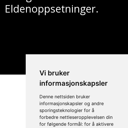
Eldenoppsetninger.
Vi bruker
informasjonskapsler
Elden 2026
Denne nettsiden bruker
22. juli – 1. august
informasjonskapsler og andre
sporingsteknologier for å
Billettsalget er i gang.
forbedre nettleseropplevelsen din
for følgende formål:
for å aktivere