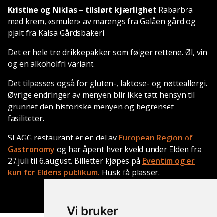
Kristine og Niklas – tilslørt kjærlighet
Rabarbra
med krem, «smuler» av marengs fra Galåen gård og
pjalt fra Kalsa Gårdsbakeri
Det er hele tre drikkepakker som følger rettene. Øl, vin
og en alkoholfri variant.
Det tilpasses også for gluten-, laktose- og nøtteallergi.
Øvrige endringer av menyen blir ikke tatt hensyn til
grunnet den historiske menyen og begrenset
fasiliteter.
SLAGG restaurant er en del av
European Region of
Gastronomy
og har åpent hver kveld under Elden fra
27.juli til 6.august. Billetter kjøpes på
Eventim og er
kun for Eldens publikum.
Husk få plasser.
Vi bruker