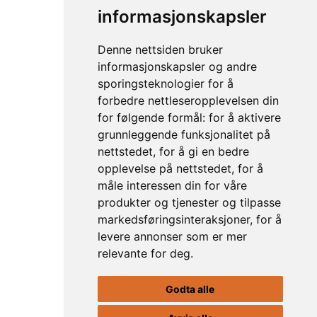
informasjonskapsler
Elden 2026
Denne nettsiden bruker
22. juli – 1. august
informasjonskapsler og andre
sporingsteknologier for å
Billettsalget er i gang.
forbedre nettleseropplevelsen din
for følgende formål:
for å aktivere
grunnleggende funksjonalitet på
KJØP BILLETTER
nettstedet
,
for å gi en bedre
opplevelse på nettstedet
,
for å
måle interessen din for våre
Stiftelsen Elden
produkter og tjenester og tilpasse
Ol-Kanelesaveien 2
markedsføringsinteraksjoner
,
for å
7374 Røros
levere annonser som er mer
relevante for deg
.
Telefon:
90996699
E-post:
post@elden-roros.no
Godta alle
Personvernerklæring