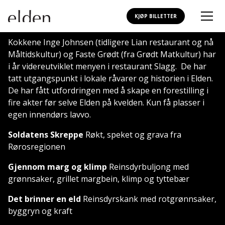
KJØP BILLETTER
Kokkene Inge Johnsen (tidligere Lian restaurant og nå
Måltidskultur) og Faste Grødt (fra Grødt Matkultur) har
i år videreutviklet menyen i restaurant Slagg. De har
tatt utgangspunkt i lokale råvarer og historien i Elden.
De har fått utfordringen med å skape en forestilling i
fire akter før selve Elden på kvelden. Kun få plasser i
egen innendørs lavvo.
Soldatens Skreppe
Røkt, speket og grava fra
Rørosregionen
Gjennom marg og klimp
Reinsdyrbuljong med
grønnsaker, grillet margbein, klimp og tyttebær
Det brinner en eld
Reinsdyrskank med rotgrønnsaker,
byggryn og kraft