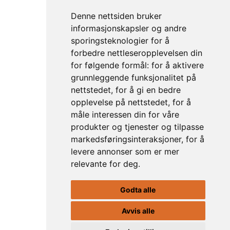
Elden 2026
Denne nettsiden bruker
22. juli – 1. august
informasjonskapsler og andre
sporingsteknologier for å
Billettsalget er i gang.
forbedre nettleseropplevelsen din
for følgende formål:
for å aktivere
grunnleggende funksjonalitet på
KJØP BILLETTER
nettstedet
,
for å gi en bedre
opplevelse på nettstedet
,
for å
måle interessen din for våre
Stiftelsen Elden
produkter og tjenester og tilpasse
Ol-Kanelesaveien 2
markedsføringsinteraksjoner
,
for å
7374 Røros
levere annonser som er mer
relevante for deg
.
Telefon:
90996699
E-post:
post@elden-roros.no
Godta alle
Personvernerklæring
Avvis alle